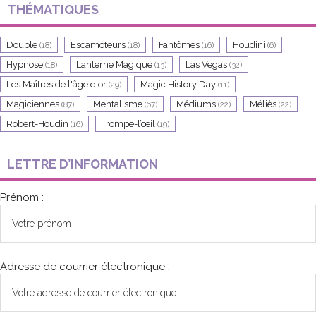
THÉMATIQUES
Double
Escamoteurs
Fantômes
Houdini
(18)
(18)
(16)
(6)
Hypnose
Lanterne Magique
Las Vegas
(18)
(13)
(32)
Les Maîtres de l'âge d'or
Magic History Day
(29)
(11)
Magiciennes
Mentalisme
Médiums
Méliès
(87)
(67)
(22)
(22)
Robert-Houdin
Trompe-l’œil
(16)
(19)
LETTRE D’INFORMATION
Prénom :
Adresse de courrier électronique :