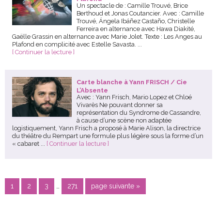
Un spectacle de : Camille Trouvé, Brice
Berthoud et Jonas Coutancier. Avec : Camille
Trouvé, Ángela Ibáñez Castaño, Christelle
Ferreira en alternance avec Hawa Diakité,
Gaëlle Grassin en alternance avec Marie Jolet. Texte : Les Anges au
Plafond en complicité avec Estelle Savasta. ...
[ Continuer la lecture ]
Carte blanche à Yann FRISCH / Cie
L’Absente
Avec : Yann Frisch, Mario Lopez et Chloé
Vivarès Ne pouvant donner sa
représentation du Syndrome de Cassandre,
à cause d’une scène non adaptée
logistiquement, Yann Frisch a proposé à Marie Alison, la directrice
du théâtre du Rempart une formule plus légère sous la forme d’un
« cabaret ...
[ Continuer la lecture ]
Pages
Page
Page
Page
Page
Aller
1
2
3
…
271
page suivante »
provisoires
à
omises
la