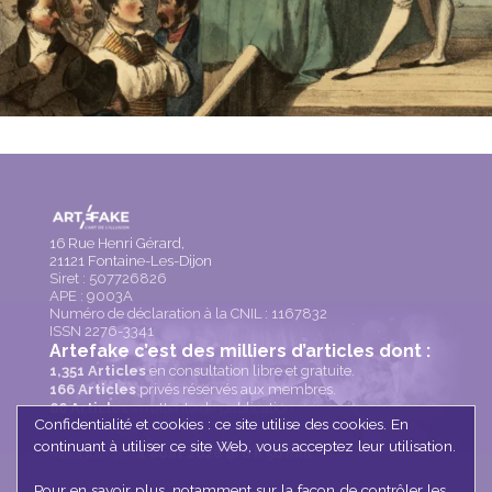
Footer
16 Rue Henri Gérard,
21121 Fontaine-Les-Dijon
Siret : 507726826
APE : 9003A
Numéro de déclaration à la CNIL : 1167832
ISSN 2276-3341
Artefake c’est des milliers d’articles dont :
1,351 Articles
en consultation libre et gratuite.
166
Articles
privés réservés aux membres.
66
Articles
en attente de publication.
Confidentialité et cookies : ce site utilise des cookies. En
continuant à utiliser ce site Web, vous acceptez leur utilisation.
Mis à jour le :
4 août 2026 @ 6 h 56 min
Pour en savoir plus, notamment sur la façon de contrôler les