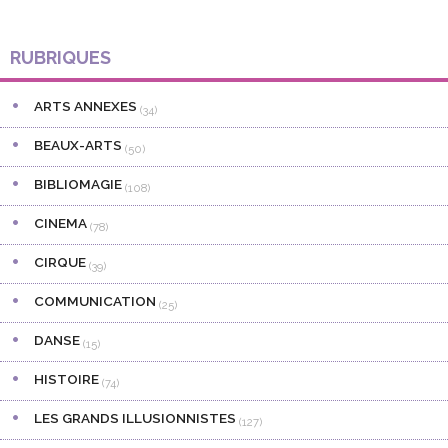
Barre
RUBRIQUES
latérale
ARTS ANNEXES
principale
(34)
BEAUX-ARTS
(50)
BIBLIOMAGIE
(108)
CINEMA
(78)
CIRQUE
(39)
COMMUNICATION
(25)
DANSE
(15)
HISTOIRE
(74)
LES GRANDS ILLUSIONNISTES
(127)